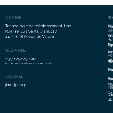
ADRESSE
SO
PR
A
LI
Technologie de refroidissement Jimo
Fa
TO
PR
UT
Rua Frei Luís Santa Clara, 128
In
Ar
DE
4490-638 Póvoa de Varzim
Po
Li
Pl
À 
con
TÉLÉPHONE
tra
de
Po
(+351) 252 290 000
Vit
Bl
ma
(appel vers le réseau fixe national)
co
Mo
Co
COURRIEL
Lit
Ser
Es
co
jimo@jimo.pt
cli
In
Re
Ca
pl