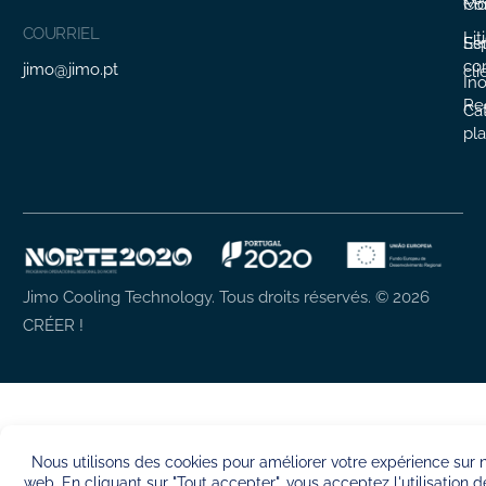
Mo
Co
COURRIEL
Lit
Ser
Es
co
jimo@jimo.pt
cli
In
Re
Ca
pla
Jimo Cooling Technology. Tous droits réservés.
© 2026
CRÉER !