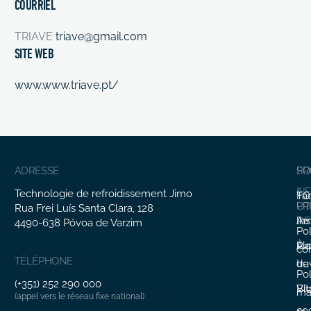
COURRIEL
TRIAVE
triave@gmail.com
SITE WEB
www.www.triave.pt/
ADRESSE
SO
PR
A
LI
Technologie de refroidissement Jimo
Fa
TO
PR
UT
Rua Frei Luís Santa Clara, 128
In
Ar
DE
4490-638 Póvoa de Varzim
Pol
Li
Pl
À 
con
TÉLÉPHONE
tra
de
Pol
(+351) 252 290 000
Vit
Bl
ma
(appel vers le réseau fixe national)
co