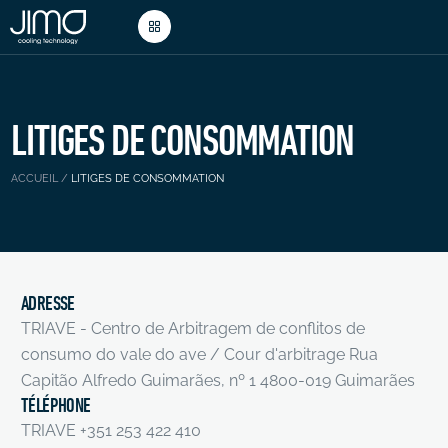
LITIGES DE CONSOMMATION
ACCUEIL
/
LITIGES DE CONSOMMATION
ADRESSE
TRIAVE - Centro de Arbitragem de conflitos de
consumo do vale do ave / Cour d'arbitrage Rua
Capitão Alfredo Guimarães, nº 1 4800-019 Guimarães
TÉLÉPHONE
TRIAVE +351 253 422 410