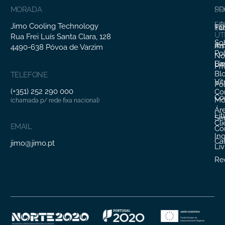
MORADA
SO
PR
SO
LI
Jimo Cooling Technology
Fa
TO
ÚT
Rua Frei Luís Santa Clara, 128
So
In
Ar
4490-638 Póvoa de Varzim
Pol
Nó
Li
Ba
Pr
Bl
TELEFONE
Vit
Pol
(+351) 252 290 000
Co
Co
Mo
(chamada p/ rede fixa nacional)
Ár
Lit
Ser
Cl
EMAIL
Co
In
Ca
jimo@jimo.pt
Li
Re