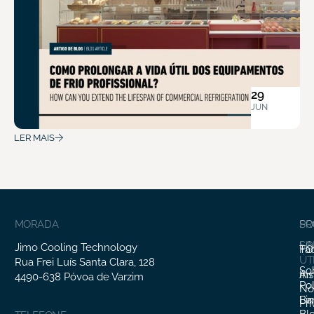
29
JUN
LER MAIS
MORADA
SO
PR
SO
LI
Jimo Cooling Technology
Fa
TO
ÚT
Rua Frei Luís Santa Clara, 128
So
In
Ar
4490-638 Póvoa de Varzim
Pol
Nó
Li
Ba
Pr
Bl