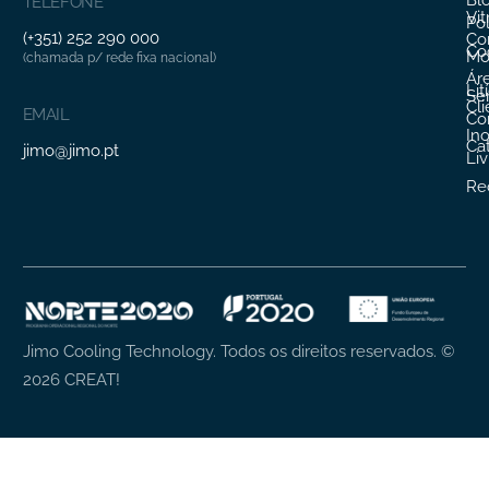
TELEFONE
Vit
Pol
(+351) 252 290 000
Co
Co
Mo
(chamada p/ rede fixa nacional)
Ár
Lit
Ser
Cl
EMAIL
Co
In
Ca
jimo@jimo.pt
Li
Re
Jimo Cooling Technology. Todos os direitos reservados.
©
2026
CREAT!