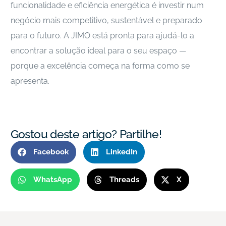
funcionalidade e eficiência energética é investir num
negócio mais competitivo, sustentável e preparado
para o futuro. A JIMO está pronta para ajudá-lo a
encontrar a solução ideal para o seu espaço —
porque a excelência começa na forma como se
apresenta.
Gostou deste artigo? Partilhe!
Facebook
LinkedIn
WhatsApp
Threads
X