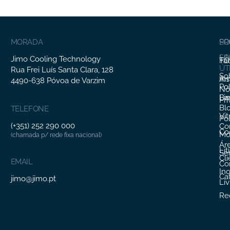
MORADA
SO
PR
SO
LI
Jimo Cooling Technology
Fa
TO
ÚT
Rua Frei Luís Santa Clara, 128
So
In
Ar
4490-638 Póvoa de Varzim
Pol
Nó
Li
Ba
Pr
Bl
TELEFONE
Vit
Pol
(+351) 252 290 000
Co
Co
Mo
(chamada p/ rede fixa nacional)
Ár
Lit
Ser
Cl
EMAIL
Co
In
Ca
jimo@jimo.pt
Li
Re