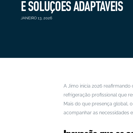
E SOLUÇÕES ADAPTÁVEIS
JANEIRO 13, 2026
A Jimo inicia 2026 reafirmando
refrigeração profissional que
Mais do que presença global, o
acompanhar as necessidades e