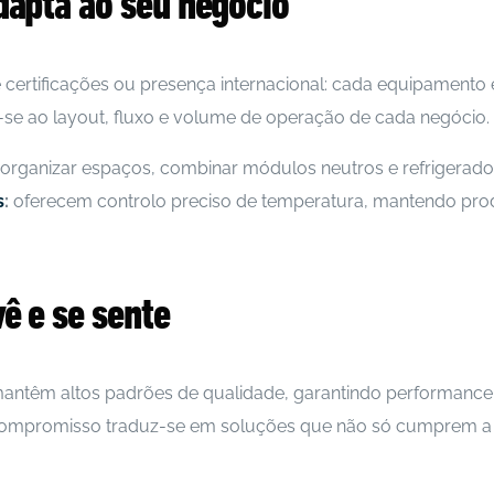
dapta ao seu negócio
certificações ou presença internacional: cada equipamento é
-se ao layout, fluxo e volume de operação de cada negócio.
organizar espaços, combinar módulos neutros e refrigerados 
s
:
oferecem controlo preciso de temperatura, mantendo pro
ê e se sente
ntêm altos padrões de qualidade, garantindo performance 
 compromisso traduz-se em soluções que não só cumprem a f