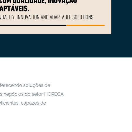
oferecendo soluções de
os negócios do setor HORECA.
ficientes, capazes de