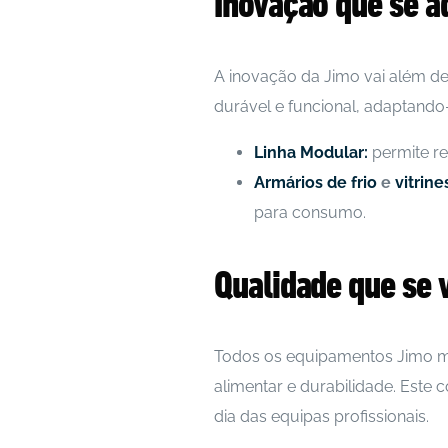
Inovação que se a
A inovação da Jimo vai além de 
durável e funcional, adaptando
Linha Modular:
permite re
Armários de frio
e
vitrine
para consumo.
Qualidade que se v
Todos os equipamentos Jimo ma
alimentar e durabilidade. Este
dia das equipas profissionais.