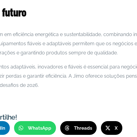
 futuro
em eficiência energética e sustentabilidade, combinando 
uipamentos fiáveis e adaptáveis permitem que os negócios 
rações e garantindo produtos sempre de qualidade.
s adaptáveis, inovadores e fiáveis é essencial para negóci
zir perdas e garantir eficiência. A Jimo oferece soluções pe
 desafios de 2026.
tilhe!
dIn
WhatsApp
Threads
X