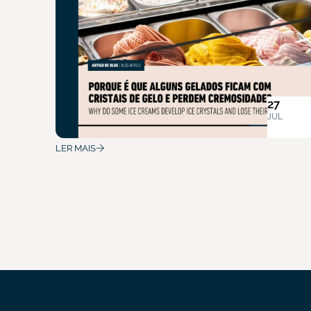
27
JUL
LER MAIS