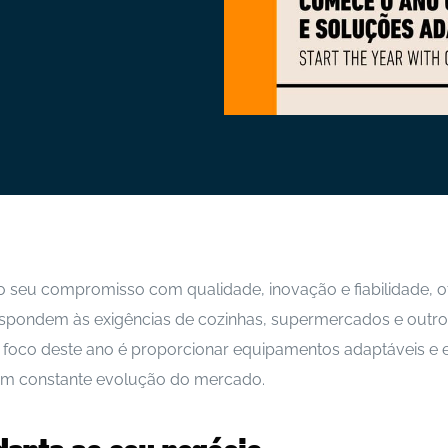
 o seu compromisso com qualidade, inovação e fiabilidade, 
 respondem às exigências de cozinhas, supermercados e outr
 foco deste ano é proporcionar equipamentos adaptáveis e e
m constante evolução do mercado.