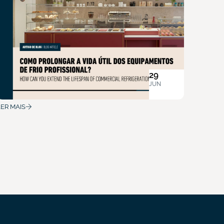
29
JUN
LER MAIS