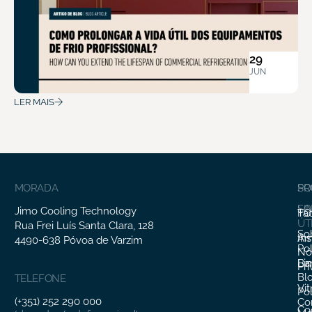
29
JUN
LER MAIS
MORADA
SO
PR
SO
LI
Jimo Cooling Technology
Fa
TO
ÚT
Rua Frei Luís Santa Clara, 128
So
In
Ar
4490-638 Póvoa de Varzim
Pol
Nó
Li
Ba
Pr
Bl
TELEFONE
Vit
Pol
(+351) 252 290 000
Co
Co