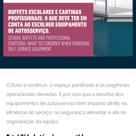
O fluxo é contínuo, o espaço partilhado e as exigências
operacionais elevadas. É por isso que a escolha dos
equipamentos de autosserviço tem impacto direto na
eficiência do serviço, na segurança alimentar e até na
organização da equipa.