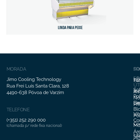
LINDA PARA PEIXE
MORADA
SO
PR
SO
LI
Jimo Cooling Technology
Fa
TO
ÚT
Rua Frei Luís Santa Clara, 128
So
In
Ar
4490-638 Póvoa de Varzim
Pol
Nó
Li
Ba
Pr
Bl
TELEFONE
Vit
Pol
(+351) 252 290 000
Co
Co
Mo
(chamada p/ rede fixa nacional)
Ár
Lit
Ser
Cl