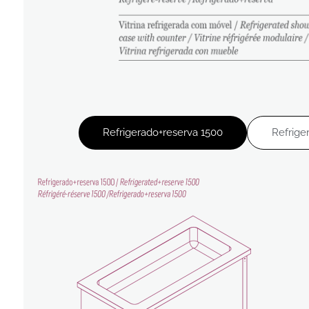
Refrigerado+reserva 1500
Refrige