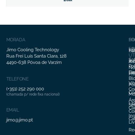
MORADA
SO
PR
SO
LI
Jimo Cooling Technology
Fa
TO
ÚT
Rua Frei Luís Santa Clara, 128
So
In
Ar
4490-638 Póvoa de Varzim
Pol
Nó
Li
Ba
Pr
Bl
TELEFONE
Vit
Pol
(+351) 252 290 000
Co
Co
Mo
(chamada p/ rede fixa nacional)
Ár
Lit
Ser
Cl
EMAIL
Co
In
Ca
jimo@jimo.pt
Li
Re