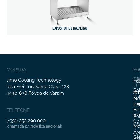
EXPOSITOR DE BACALHAU
MORADA
SO
PR
SO
LI
Jimo Cooling Technology
Fa
TO
ÚT
Rua Frei Luís Santa Clara, 128
So
In
Ar
4490-638 Póvoa de Varzim
Pol
Nó
Li
Ba
Pr
Bl
TELEFONE
Vit
Pol
(+351) 252 290 000
Co
Co
Mo
(chamada p/ rede fixa nacional)
Ár
Lit
Ser