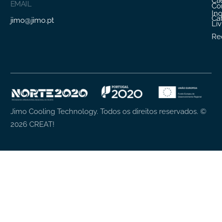
Cl
EMAIL
Co
In
Ca
jimo@jimo.pt
Li
Re
Jimo Cooling Technology. Todos os direitos reservados.
©
2026
CREAT!