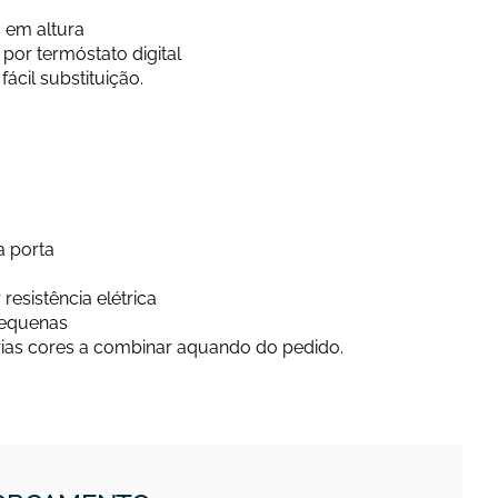
 em altura
por termóstato digital
ácil substituição.
a porta
esistência elétrica
pequenas
rias cores a combinar aquando do pedido.