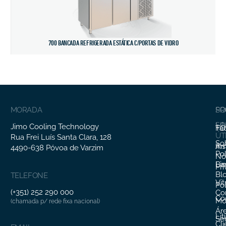
700 BANCADA REFRIGERADA ESTÁTICA C/PORTAS DE VIDRO
MORADA
SO
PR
SO
LI
Jimo Cooling Technology
Fa
TO
ÚT
Rua Frei Luís Santa Clara, 128
So
In
Ar
4490-638 Póvoa de Varzim
Pol
Nó
Li
Ba
Pr
Bl
TELEFONE
Vit
Pol
(+351) 252 290 000
Co
Co
Mo
(chamada p/ rede fixa nacional)
Ár
Lit
Ser
Cl