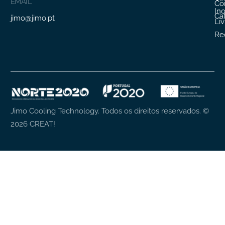
EMAIL
Co
In
Ca
jimo@jimo.pt
Li
Re
Jimo Cooling Technology. Todos os direitos reservados.
©
2026
CREAT!