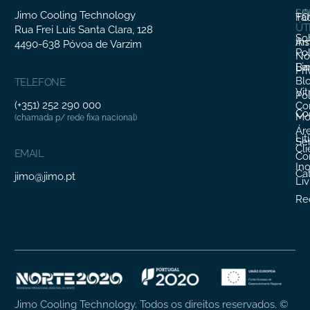
SO
LI
Jimo Cooling Technology
Fa
TO
ÚT
Rua Frei Luís Santa Clara, 128
So
In
Ar
4490-638 Póvoa de Varzim
Pol
Nó
Li
Ba
Pr
Bl
TELEFONE
Vit
Pol
(+351) 252 290 000
Co
Co
Mo
(chamada p/ rede fixa nacional)
Ár
Lit
Ser
Cl
EMAIL
Co
In
Ca
jimo@jimo.pt
Li
Re
Jimo Cooling Technology. Todos os direitos reservados.
©