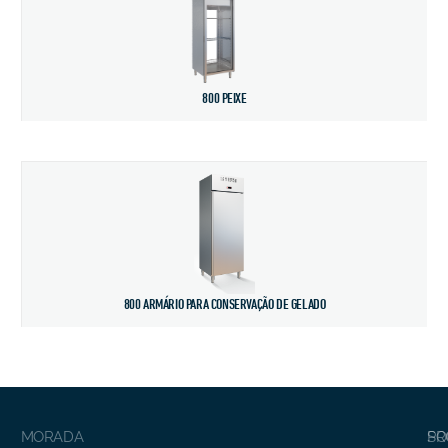
800 PEIXE
800 ARMÁRIO PARA CONSERVAÇÃO DE GELADO
MORADA
SO
PR