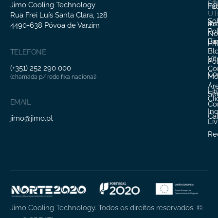
SO
LI
Jimo Cooling Technology
Fa
TO
ÚT
Rua Frei Luís Santa Clara, 128
So
In
Ar
4490-638 Póvoa de Varzim
Pol
Nó
Li
Ba
Pr
Bl
TELEFONE
Vit
Pol
(+351) 252 290 000
Co
Co
Mo
(chamada p/ rede fixa nacional)
Ár
Lit
Ser
Cl
EMAIL
Co
In
Ca
jimo@jimo.pt
Li
Re
Jimo Cooling Technology. Todos os direitos reservados.
©