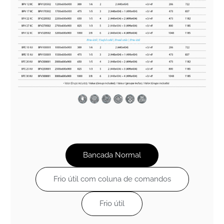
Bancada Normal
Frio útil com coluna de comandos
Frio útil