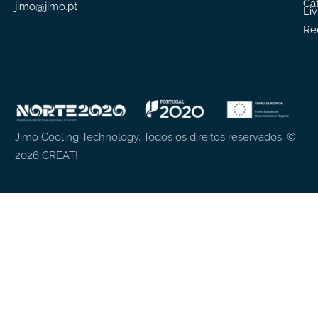
Ca
jimo@jimo.pt
Li
Re
Jimo Cooling Technology. Todos os direitos reservados.
©
2026
CREAT!