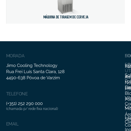
MÁQUINA DE TIRAGEM DE CERVEJA
MORADA
SO
PR
SO
LI
Jimo Cooling Technology
Fa
TO
ÚT
Rua Frei Luís Santa Clara, 128
So
In
Ar
4490-638 Póvoa de Varzim
Pol
Nó
Li
Ba
Pr
Bl
TELEFONE
Vit
Pol
(+351) 252 290 000
Co
Co
Mo
(chamada p/ rede fixa nacional)
Ár
Lit
Ser
Cl
EMAIL
Co
In